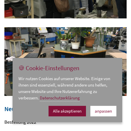
🍪 Cookie-Einstellungen
Wir nutzen Cookies auf unserer Website. Einige von
ihnen sind essenziell, während andere uns helfen,
unsere Website und Ihre Nutzererfahrung zu
verbessern.
Datenschutzerklärung
Neueste technische Anschaffung
Alle akzeptieren
anpassen
Bestellung 2022